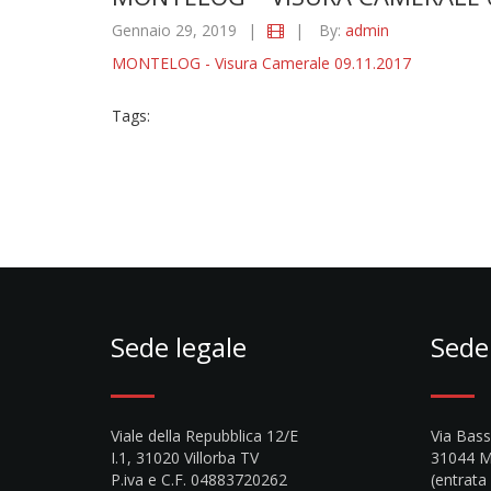
Gennaio 29, 2019
|
|
By:
admin
MONTELOG - Visura Camerale 09.11.2017
Tags:
Sede legale
Sede
Viale della Repubblica 12/E
Via Bas
I.1, 31020 Villorba TV
31044 M
P.iva e C.F. 04883720262
(entrata 