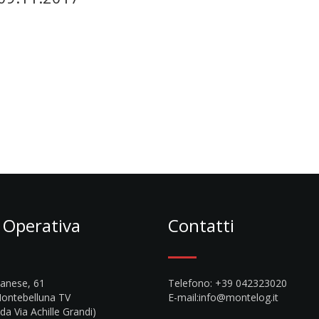
 Operativa
Contatti
sanese, 61
Telefono: +39 042323020
ontebelluna TV
E-mail:
info@montelog.it
da Via Achille Grandi)